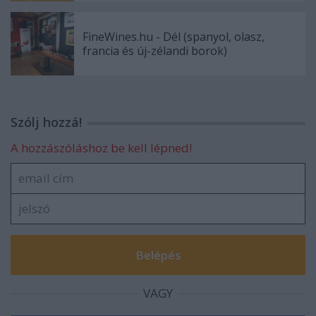
FineWines.hu - Dél (spanyol, olasz,
francia és új-zélandi borok)
Szólj hozzá!
A hozzászóláshoz be kell lépned!
VAGY