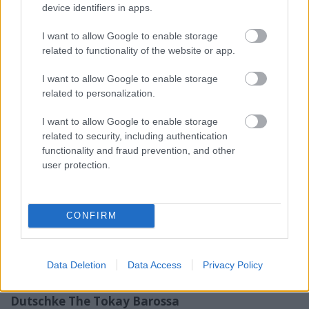
device identifiers in apps.
elem:)Potenciálisan bármilyen magasságokat
elérhet, ha a benne lakozó hihetetlen erők
I want to allow Google to enable storage
megállapodnak a magasabb szintű harmóniákkal.
related to functionality of the website or app.
Erre sok-sok éve van, jelenleg nálam
8 pont.
I want to allow Google to enable storage
Meerea Park Alexander Munro Shiraz 2007
related to personalization.
Hunter
I want to allow Google to enable storage
Nagyon tömör, nagyon mély, nagyon hosszú.
related to security, including authentication
Komplex aromák, sokrétű szerkezet, amely még
functionality and fraud prevention, and other
talán az előző bornál is nagyobb kilengéseket
user protection.
mozgat meg. Kidolgozottsága nem éri el az előző
borét, olyan mintha eggyel kevésbé igényes
alkatrészekből épült volna fel, persze így is pazar.
CONFIRM
Szétfeszíti az erő és a potenciál, a nagyság megvan,
de messze még a harmónia. Kompenzatórikus
7
pont
. (érződik, hogy jócskán kerülhet feljebb, de
Data Deletion
Data Access
Privacy Policy
fogyasztási élménye jelenleg nem több)
Dutschke The Tokay Barossa