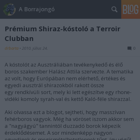
A Borrajongó
Prémium Shiraz-kóstoló a Terroir
Clubban
drbarta
•
2010. július 24.
0
A kóstolót az Ausztráliában tevékenykedő és élő
boros szakember Halász Attila szervezte. A tematika
az volt, hogy Európában nem elérhető, értékes és
egyedi ausztrál shirazokból rakott össze
egy rendkívüli sort, mely ki lett egészítve egy rhone-
vidéki komoly syrah-val és kettő Kaló-féle shirazzal.
Aki olvassa ezt a blogot, sejtheti, hogy masszívan
fehérboros vagyok. Még ha vöröset iszom akkor sem
a "nagyágyú" tannintól duzzadó borok képezik
érdeklődésemet. A sor mindenképp nagyon
egyedinek és megismételhetetlennek tűnt, így végűl