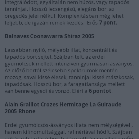
integrálódott, egyáltalán nem húzós, vagy tapadós
tanninjai. Hosszú lecsengésű, elegáns bor, az
öregedés jelei nélkül. Komplexitásban még lehet
feljebb, de igazán remek kezdés. Erős
7 pont.
Balnaves Coonawarra Shiraz 2005
Lassabban nyíló, mélyebb illat, koncentrált és
tapadós bort sejtet. Szájban telt, az erdei
gyümölcsök mellett intenzíven gyurmásan ásványos.
Az előző bortól szélesebb spektrumok mentén
mozog, savai kissé élesek, tanninjai kissé mászkosak,
tapadósak. Hosszú bor, a faragatlansága mellett
van benne egyedi és vonzó. Eléri a
6 pontot
.
Alain Graillot Crozes Hermitage La Guiraude
2005 Rhone
Erdei gyümölcsös-ásványos illata nem mélységével ,
hanem kifinomultsággal, rafinériával hódít. Szájban
szikárabb tartású bor, határozottsága mellett profin