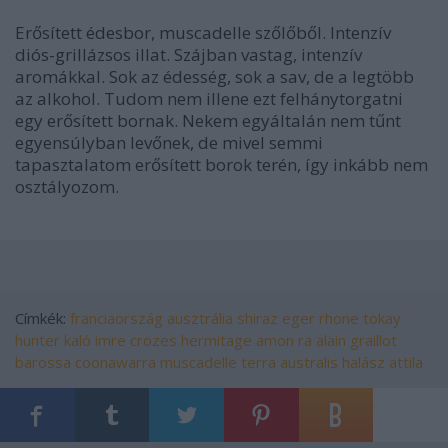
Erősített édesbor, muscadelle szőlőből. Intenzív
diós-grillázsos illat. Szájban vastag, intenzív
aromákkal. Sok az édesség, sok a sav, de a legtöbb
az alkohol. Tudom nem illene ezt felhánytorgatni
egy erősített bornak. Nekem egyáltalán nem tűnt
egyensúlyban levőnek, de mivel semmi
tapasztalatom erősített borok terén, így inkább nem
osztályozom.
Címkék:
franciaország
ausztrália
shiraz
eger
rhone
tokay
hunter
kaló imre
crozes hermitage
amon ra
alain graillot
barossa
coonawarra
muscadelle
terra australis
halász attila