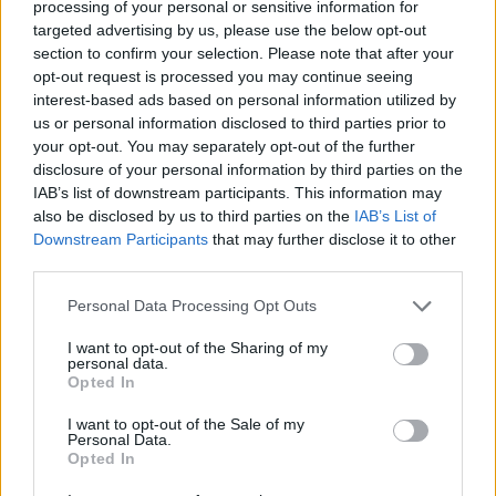
processing of your personal or sensitive information for
8-9 pont
, nálam az est bora.
targeted advertising by us, please use the below opt-out
section to confirm your selection. Please note that after your
Maverick Greenock Rise Shiraz 2006 Barossa
opt-out request is processed you may continue seeing
interest-based ads based on personal information utilized by
Az előző borhoz hasonló aromatikájú, felépítésű bor,
us or personal information disclosed to third parties prior to
de részleteiben alulmarad. Illata kevésbé finoman
your opt-out. You may separately opt-out of the further
részletazdag, tanninja kissé tapadósabb, savai
disclosure of your personal information by third parties on the
alacsonyabb ívűek. Ennek ellenére nagysága, profi
IAB’s list of downstream participants. This information may
kidolgozása megkérdőjelezhetetlen.
7 pont
also be disclosed by us to third parties on the
IAB’s List of
Downstream Participants
that may further disclose it to other
Kaló Imre Shiraz 2006
third parties.
Please note that this website/app uses one or more Google
Szerkezetében is sokkal kisebb méretű bor, az
Personal Data Processing Opt Outs
services and may gather and store information including but
előzőek után jelentéktelenebbnek tűnik, mélység és
not limited to your visit or usage behaviour. You may click to
I want to opt-out of the Sharing of my
komplexitás híján. Disszonáns, dohos aromái
personal data.
grant or deny consent to Google and its third-party tags to
felvetik, hogy hibás lehet a palack?
Opted In
use your data for below specified purposes in below Google
consent section.
I want to opt-out of the Sale of my
Kaló Imre Shiraz 2007
Personal Data.
Opted In
Annak ellenére, hogy mélységben, komplexitásban