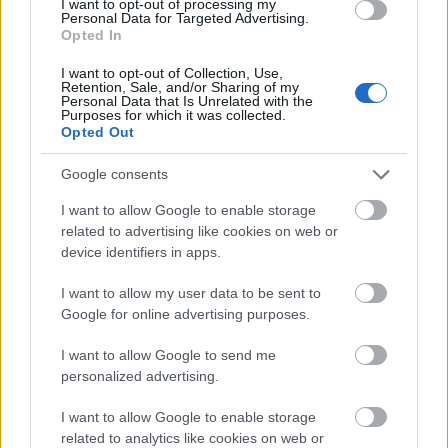
még mindig jócskán elmarad az eddigi legszebb
I want to opt-out of processing my
Personal Data for Targeted Advertising.
boroktól, egy nagyon jó egyensúlyú, kiváló
Opted In
szerkezetű bor, mely sokkal inkább épül vibráló
savakra, mint tanninra. Ez nekem mindenképp jól
I want to opt-out of Collection, Use,
Retention, Sale, and/or Sharing of my
fogyaszthatóvá teszi, még ha a shiraz nem is erről
Personal Data that Is Unrelated with the
kell, hogy szóljon. Ásványos, vegetális, és
Purposes for which it was collected.
Opted Out
vékonyabban gyümölcsös aromatikája is inkább
egri bort mutat be, mint a szőlőfajtát. Rendben volt.
Google consents
6 pont.
I want to allow Google to enable storage
Amon Ra Shiraz by Glaetzer 2007 Barossa.
related to advertising like cookies on web or
device identifiers in apps.
Zárkózottan induló, mélysége mellett hűvös és
kifinomult illat, lassan adagolja értékeit, de sok
I want to allow my user data to be sent to
tartalékra enged következtetni. Hihetetlen tömörség,
Google for online advertising purposes.
erő, szédítő mélység mellett a felszínek símák és
nagyon szépen eldolgozottak. Az aromatika
I want to allow Google to send me
komplex, elegáns, hűvös. A szerkezet nagyon sokrétű,
personalized advertising.
de olyan magasságokat mozgat meg, ami ebben a
I want to allow Google to enable storage
pillanatban még túl sok. Hatalmassága mellett
related to analytics like cookies on web or
mindene nagyon igényes, de kilóg a Duracell-