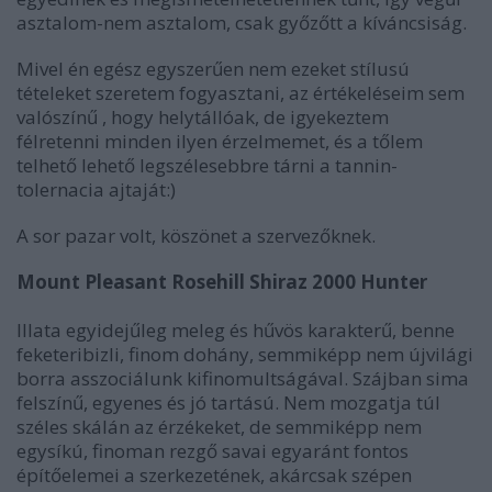
asztalom-nem asztalom, csak győzőtt a kíváncsiság.
Mivel én egész egyszerűen nem ezeket stílusú
tételeket szeretem fogyasztani, az értékeléseim sem
valószínű , hogy helytállóak, de igyekeztem
félretenni minden ilyen érzelmemet, és a tőlem
telhető lehető legszélesebbre tárni a tannin-
tolernacia ajtaját:)
A sor pazar volt, köszönet a szervezőknek.
Mount Pleasant Rosehill Shiraz 2000 Hunter
Illata egyidejűleg meleg és hűvös karakterű, benne
feketeribizli, finom dohány, semmiképp nem újvilági
borra asszociálunk kifinomultságával. Szájban sima
felszínű, egyenes és jó tartású. Nem mozgatja túl
széles skálán az érzékeket, de semmiképp nem
egysíkú, finoman rezgő savai egyaránt fontos
építőelemei a szerkezetének, akárcsak szépen